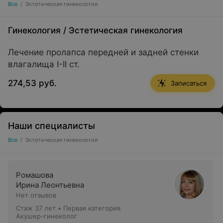
Все
/
Эстетическая гинекология
Гинекология
/
Эстетическая гинекология
Лечение пролапса передней и задней стенки
влагалища I-II ст.
274,53 руб.
Записаться
Наши специалисты
Все
/
Эстетическая гинекология
Ромашова
Ирина Леонтьевна
Нет отзывов
Стаж 37 лет
•
Первая категория
Акушер-гинеколог